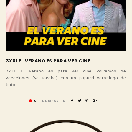
3X01 EL VERANO ES PARA VER CINE
3x01 El verano es para ver cine Volvemos de
vacaciones (ya tocaba) con un pupurri veraniego de
todo...
0
COMPARTIR