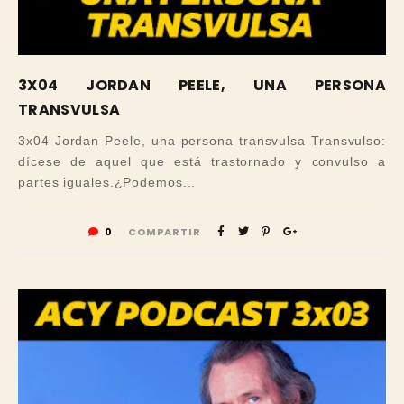
3X04 JORDAN PEELE, UNA PERSONA
TRANSVULSA
3x04 Jordan Peele, una persona transvulsa Transvulso:
dícese de aquel que está trastornado y convulso a
partes iguales.¿Podemos...
0
COMPARTIR